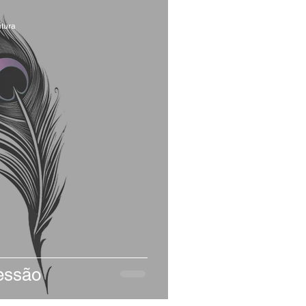
itura
ressão