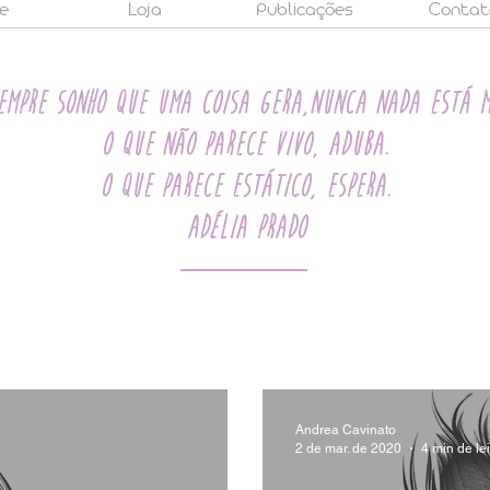
e
Loja
Publicações
Contat
empre sonho que uma coisa gera,nunca nada está m
O que não parece vivo, aduba.
O que parece estático, espera.
Adélia Prado
Andrea Cavinato
2 de mar. de 2020
4 min de lei