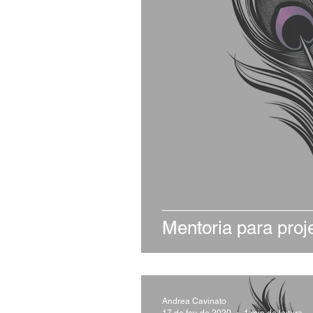
Mentoria para pro
Andrea Cavinato
17 de fev. de 2020
1 min de leitura