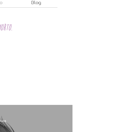
o
Blog
orto.
tura