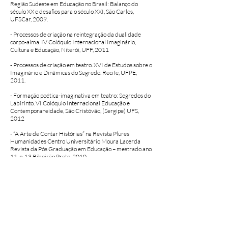
Região Sudeste em Educação no Brasil: Balanço do
século XX e desafios para o século XXI, São Carlos,
UFSCar, 2009.
- Processos de criação na reintegração da dualidade
corpo-alma. IV Colóquio Internacional Imaginário,
Cultura e Educação, Niterói, UFF, 2011
- Processos de criação em teatro. XVI de Estudos sobre o
Imaginário e Dinâmicas do Segredo. Recife, UFPE,
2011.
- Formação poética-imaginativa em teatro: Segredos do
Labirinto. VI Colóquio Internacional Educação e
Contemporaneidade, São Cristóvão, (Sergipe) UFS,
2012
- “A Arte de Contar Histórias” na Revista Plures
Humanidades Centro Universitário Moura Lacerda
Revista da Pós Graduação em Educação – mestrado ano
11, n. 13 Ribeirão Preto, 2010.
Publicações
- Autora do artigo “Relato de construção poética: