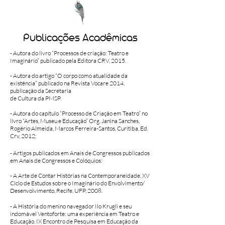
Publicações Acadêmicas
- Autora do livro “Processos de criação: Teatro e
Imaginário” publicado pela Editora CRV, 2015.
- Autora do artigo “O corpo como atualidade da
existência” publicado na Revista Vocare 2014,
publicação da Secretaria
de Cultura da PMSP.
- Autora do capítulo “Processo de Criação em Teatro”
no
livro “Artes, Museu e Educação” Org. Janina Sanches,
Rogério Almeida, Marcos Ferreira-Santos, Curitiba, Ed.
Crv, 2012;
- Artigos publicados em Anais de Congressos publicados
em Anais de Congressos e Colóquios:
- A Arte de Contar Histórias na Contemporaneidade. XV
Ciclo de Estudos sobre o Imaginário do Envolvimento/
Desenvolvimento, Recife, UFP, 2008.
- A História do menino navegador Ilo Krugli e seu
indomável Ventoforte: uma experiência em Teatro e
Educação. IX Encontro de Pesquisa em Educação da