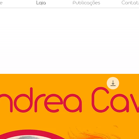
e
Loja
Publicações
Contat